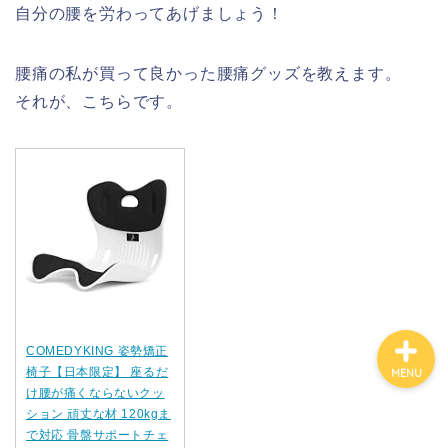
自分の腰を労わってあげましょう！
コテージ
腰痛の私が買って良かった腰痛グッズを教えます。
それが、こちらです。
ホテル・旅館
観光スポット
飲食店情報
COMEDYKING 姿勢矯正
椅子【日本限定】 座るだ
MENU
け腰が痛くならないクッ
ション 頑丈な材 120kgま
で対応 骨盤サポートチェ