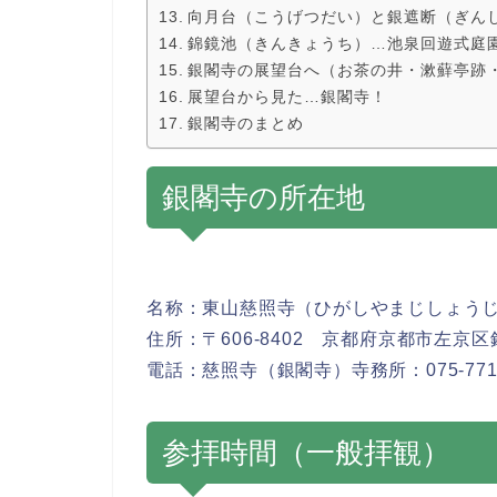
向月台（こうげつだい）と銀遮断（ぎん
錦鏡池（きんきょうち）…池泉回遊式庭
銀閣寺の展望台へ（お茶の井・漱蘚亭跡
展望台から見た…銀閣寺！
銀閣寺のまとめ
銀閣寺の所在地
名称：東山慈照寺
（
ひがしやまじしょう
住所：〒606-8402 京都府京都市左京区
電話：慈照寺（銀閣寺）寺務所：075-771-
参拝時間（一般拝観）