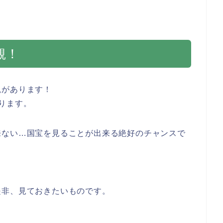
観！
観があります！
ります。
来ない…国宝を見ることが出来る絶好のチャンスで
是非、見ておきたいものです。
！