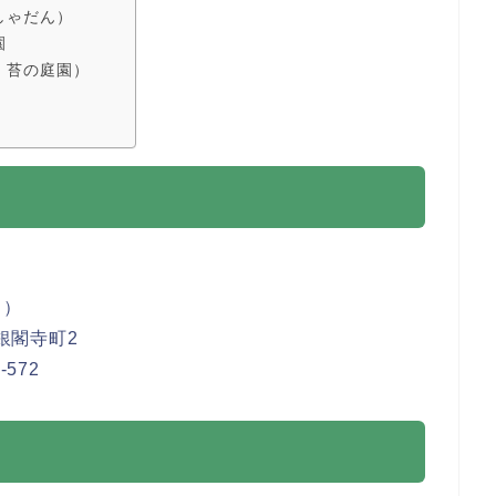
しゃだん）
園
・苔の庭園）
じ
）
銀閣寺町2
572