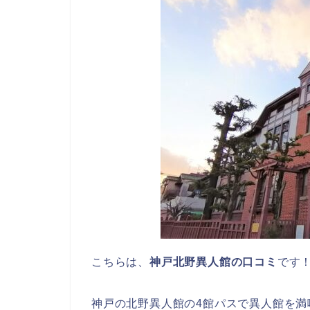
こちらは、
神戸北野異人館の口コミ
です
神戸の北野異人館の4館パスで異人館を満