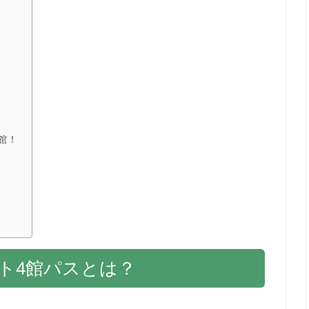
館！
ト4館パスとは？