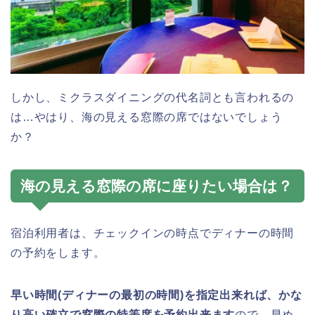
しかし、ミクラスダイニングの代名詞とも言われるの
は…やはり、海の見える窓際の席ではないでしょう
か？
海の見える窓際の席に座りたい場合は？
宿泊利用者は、チェックインの時点でディナーの時間
の予約をします。
早い時間(ディナーの最初の時間)を指定出来れば、
かな
り
高い
確立で
窓際の特等席を予約出来ます
ので、早め