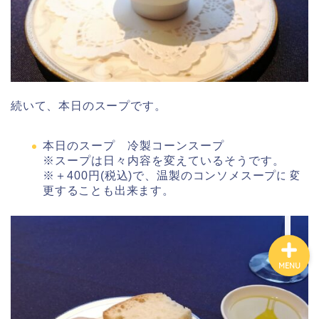
コテージ
ホテル・旅館
続いて、本日のスープです。
観光スポット
本日のスープ 冷製コーンスープ
※スープは日々内容を変えているそうです。
飲食店情報
※＋400円
(税込)
で、
温製の
コンソメスープに変
更することも出来ます。
MENU